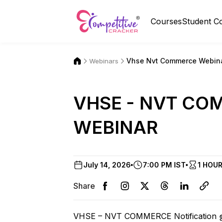
Courses
Student C
Vhse Nvt Commerce Webin
Webinars
VHSE - NVT CO
WEBINAR
July 14, 2026
7:00 PM IST
1 HOU
Share
VHSE – NVT COMMERCE Notification 