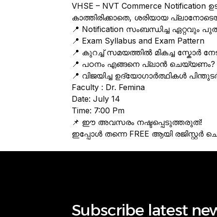
VHSE – NVT Commerce Notification ഉ
കാത്തിരിക്കാതെ, ശരിയായ പ്ലാനോടെയു
📍 Notification സംബന്ധിച്ച ഏറ്റവും 
📍 Exam Syllabus and Exam Pattern
📍 കുറച്ച് സമയത്തിൽ മികച്ച സ്കോർ നേട
📍 പഠനം എങ്ങനെ പ്ലാൻ ചെയ്യണം? 
📍 വിജയിച്ച ഉദ്യോഗാർത്ഥികൾ പിന്തുടർ
Faculty : Dr. Femina
Date: July 14
Time: 7:00 Pm
📌 ഈ അവസരം നഷ്ടപ്പെടുത്തരുത്!
ഇപ്പോൾ തന്നെ FREE ആയി രജിസ്റ്റർ ച
Subscribe latest ne