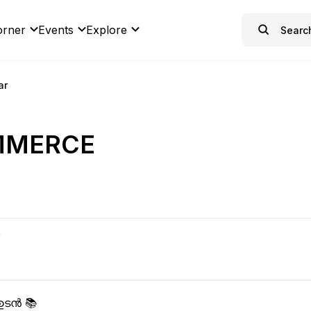
orner
Events
Explore
ar
MMERCE
R
ഉടൻ 📚