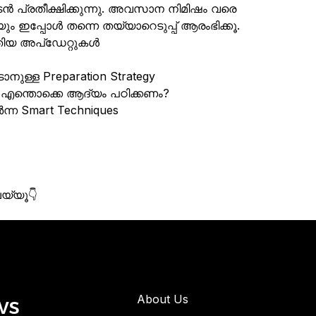
ടൻ പ്രതീക്ഷിക്കുന്നു. അവസാന നിമിഷം വരെ
ം ഇപ്പോൾ തന്നെ തയ്യാറെടുപ്പ് ആരംഭിക്കൂ.
പുതിയ അപ്ഡേറ്റുകൾ
ാനുള്ള Preparation Strategy
എന്തൊക്കെ ആദ്യം പഠിക്കണം?
ന്ന Smart Techniques
െയ്യൂ👇
ws
About Us