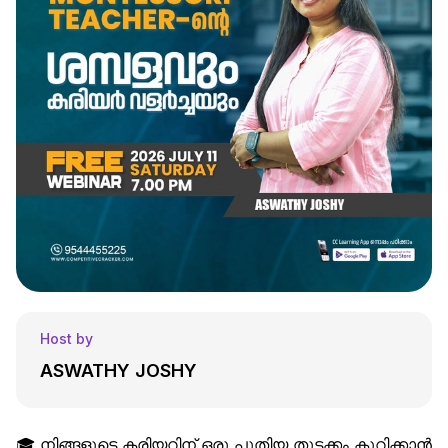
Host by
ASWATHY JOSHY
🎓 നിങ്ങളുടെ കരിയറിന് ഒരു പുതിയ തുടക്കം കുറിക്കാൻ