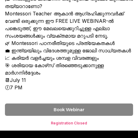
തയ്യാറാണോ?
Montessori Teacher ആകാൻ ആഗ്രഹിക്കുന്നവർക്ക്
വേണ്ടി ഒരുക്കുന്ന ഈ FREE LIVE WEBINAR-ൽ
പങ്കെടുത്ത്, ഈ മേഖലയെക്കുറിച്ചുള്ള എല്ലാ
സംശയങ്ങൾക്കും വ്യക്തമായ മറുപടി നേടൂ.
🌿 Montessori പഠനരീതിയുടെ പ്രത്യേകതകൾ
💼 ഇന്ത്യയിലും വിദേശത്തുമുള്ള ജോലി സാധ്യതകൾ
📈 കരിയർ വളർച്ചയും ശമ്പള വിവരങ്ങളും
🎯 ശരിയായ കോഴ്‌സ് തിരഞ്ഞെടുക്കാനുള്ള
മാർഗനിർദ്ദേശം
📆July 11
🕖7 PM
Book Webinar
Registration Closed