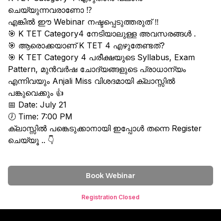
ചെയ്യുന്നവരാണോ ⁉️
എങ്കിൽ ഈ Webinar നഷ്ടപ്പെടുത്തരുത് ‼️
🎯 K TET Category4 നേടിയാലുള്ള അവസരങ്ങൾ .
🎯 ആരൊക്കയാണ് K TET 4 എഴുതേണ്ടത്?
🎯 K TET Category 4 പരീക്ഷയുടെ Syllabus, Exam
Pattern, മുൻവർഷ ചോദ്യങ്ങളുടെ പ്രാധാന്യം
എന്നിവയും Anjali Miss വിശദമായി ക്ലാസ്സിൽ
പങ്കുവെക്കും 👍
📅 Date: July 21
🕖 Time: 7:00 PM
ക്ലാസ്സിൽ പങ്കെടുക്കാനായി ഇപ്പോൾ തന്നെ Register
ചെയ്യൂ .. 👇
Book Webinar
Registration Closed