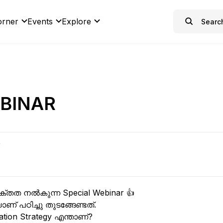
orner
Events
Explore
BINAR
R
ക്തത നൽകുന്ന Special Webinar 👍
് പഠിച്ചു തുടങ്ങേണ്ടത്.
ion Strategy എന്താണ്?