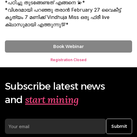
*പഠിച്ചു തുടങ്ങേണ്ടത് എങ്ങനെ 💫*
*വിശദമായി പറഞ്ഞു തരാൻ February 27 വൈകീട്ട്
കൃത്യം 7 മണിക്ക് Vindhuja Miss ഒരു ഫ്രീ live
ക്ലാസുമായി എത്തുന്നു💯*
Book Webinar
Registration Closed
Subscribe latest news
start mining
and
Submit