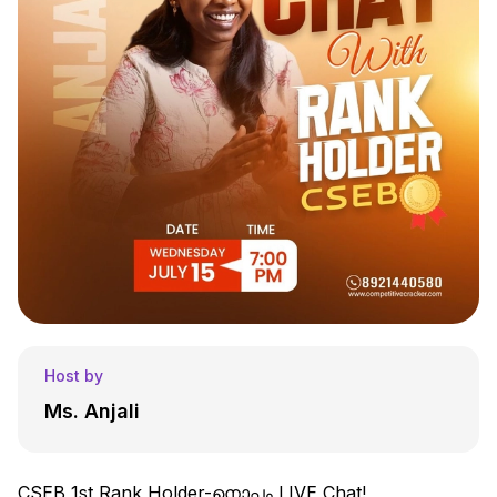
Host by
Ms. Anjali
CSEB 1st Rank Holder-നൊപ്പം LIVE Chat!