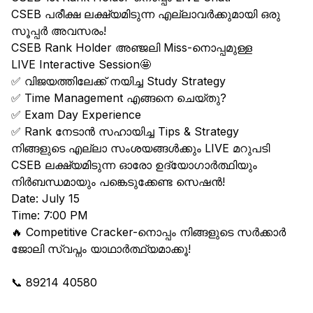
CSEB പരീക്ഷ ലക്ഷ്യമിടുന്ന എല്ലാവർക്കുമായി ഒരു
സൂപ്പർ അവസരം!
CSEB Rank Holder അഞ്ജലി Miss-നൊപ്പമുള്ള
LIVE Interactive Session🤩
✅ വിജയത്തിലേക്ക് നയിച്ച Study Strategy
✅ Time Management എങ്ങനെ ചെയ്തു?
✅ Exam Day Experience
✅ Rank നേടാൻ സഹായിച്ച Tips & Strategy
നിങ്ങളുടെ എല്ലാ സംശയങ്ങൾക്കും LIVE മറുപടി
CSEB ലക്ഷ്യമിടുന്ന ഓരോ ഉദ്യോഗാർത്ഥിയും
നിർബന്ധമായും പങ്കെടുക്കേണ്ട സെഷൻ!
Date: July 15
Time: 7:00 PM
🔥 Competitive Cracker-നൊപ്പം നിങ്ങളുടെ സർക്കാർ
ജോലി സ്വപ്നം യാഥാർത്ഥ്യമാക്കൂ!
📞 89214 40580