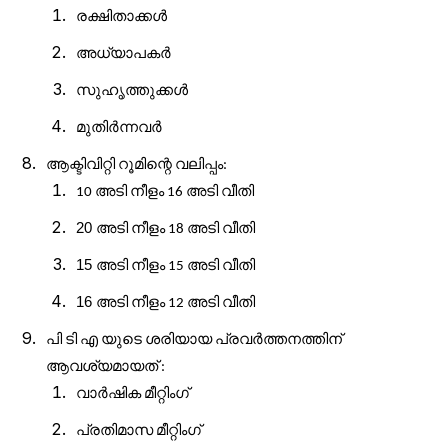
രക്ഷിതാക്കൾ
അധ്യാപകർ
സുഹൃത്തുക്കൾ
മുതിർന്നവർ
ആക്ടിവിറ്റി
റൂമിന്റെ
വലിപ്പം
:
അടി
നീളം
അടി
വീതി
10
16
20 അടി
നീളം
അടി
വീതി
18
15 അടി
നീളം
അടി
വീതി
15
16 അടി
നീളം
അടി
വീതി
12
പി
ടി
എ
യുടെ
ശരിയായ
പ്രവർത്തനത്തിന്
ആവശ്യമായത്
:
വാർഷിക
മീറ്റിംഗ്
പ്രതിമാസ
മീറ്റിംഗ്