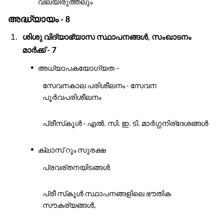
വിലയിരുത്തലും
അദ്ധ്യായം
- 8
ശിശു
വിദ്യാഭ്യാസ
സ്ഥാപനങ്ങൾ
സംഖാടനം
,
മാർക്ക്
7
-
അധ്യാപകയോഗ്യത
–
സേവനകാല
പരിശീലനം
സേവന
-
പൂർവപരിശീലനം
പ്രീസ്
കൂൾ
എൽ
സി
ഇ
ടി
മാർഗ്ഗനിര്ദേശങ്ങൾ
-
.
.
.
.
ക്ലാസ്
റൂം
സുരക്ഷ
പ്രവര്തനയിടങ്ങൾ
പ്രീ
സ്
കൂൾ
സ്ഥാപനങ്ങളിലെ
ഭൗതിക
സൗകര്യങ്ങൾ
,