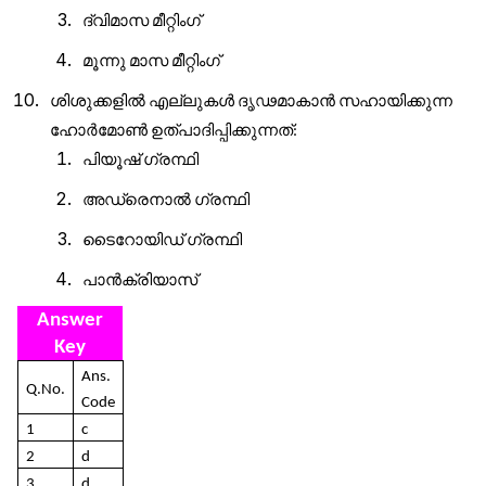
ദ്വിമാസ
മീറ്റിംഗ്
മൂന്നു
മാസ
മീറ്റിംഗ്
ശിശുക്കളിൽ
എല്ലുകൾ
ദൃഢമാകാൻ
സഹായിക്കുന്ന
ഹോർമോൺ
ഉത്പാദിപ്പിക്കുന്നത്
:
പിയൂഷ്
ഗ്രന്ഥി
അഡ്രെനാൽ
ഗ്രന്ഥി
ടൈറോയിഡ്
ഗ്രന്ഥി
‌
പാൻക്രിയാസ്
Answer
Key
Ans.
Q.No.
Code
1
c
2
d
3
d