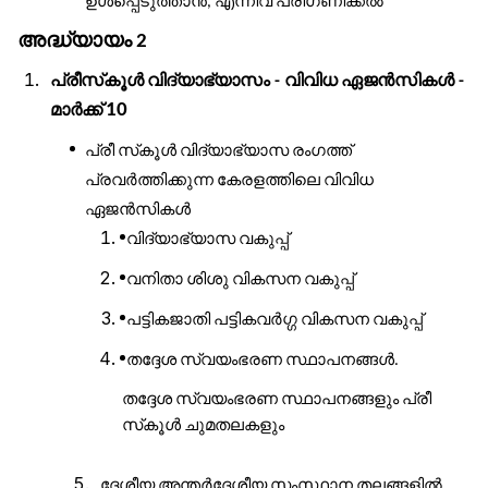
ഉൾപ്പെടുത്താൻ
എന്നിവ
പരിഗണിക്കൽ
,
അദ്ധ്യായം
2
പ്രീസ്
കൂൾ
വിദ്യാഭ്യാസം
വിവിധ
ഏജൻസികൾ
-
-
മാർക്ക്
10
പ്രീ
സ്
കൂൾ
വിദ്യാഭ്യാസ
രംഗത്ത്
പ്രവർത്തിക്കുന്ന
കേരളത്തിലെ
വിവിധ
ഏജൻസികൾ
വിദ്യാഭ്യാസ
വകുപ്പ്
വനിതാ
ശിശു
വികസന
വകുപ്പ്
പട്ടികജാതി
പട്ടികവർഗ്ഗ
വികസന
വകുപ്പ്
തദ്ദേശ
സ്വയംഭരണ
സ്ഥാപനങ്ങൾ
.
തദ്ദേശ
സ്വയംഭരണ
സ്ഥാപനങ്ങളും
പ്രീ
സ്
കൂൾ
ചുമതലകളും
ദേശീയ
അന്തർദേശീയ
സംസ്ഥാന
തലങ്ങളിൽ