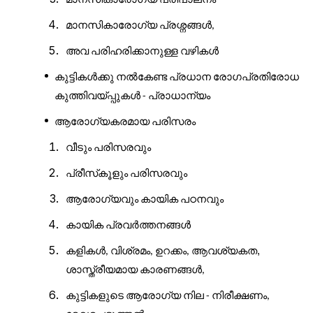
മാനസികാരോഗ്യ
പ്രശ്നങ്ങൾ
,
അവ
പരിഹരിക്കാനുള്ള
വഴികൾ
കുട്ടികൾക്കു
നൽകേണ്ട
പ്രധാന
രോഗപ്രതിരോധ
കുത്തിവയ്
പ്പുകൾ
പ്രാധാന്യം
-
ആരോഗ്യകരമായ
പരിസരം
വീടും
പരിസരവും
പ്രീസ്
കൂളും
പരിസരവും
ആരോഗ്യവും
കായിക
പഠനവും
കായിക
പ്രവർത്തനങ്ങൾ
കളികൾ
വിശ്രമം
ഉറക്കം
ആവശ്യകത,
,
,
,
ശാസ്ത്രീയമായ
കാരണങ്ങൾ
,
കുട്ടികളുടെ
ആരോഗ്യ
നില
നിരീക്ഷണം
-
,