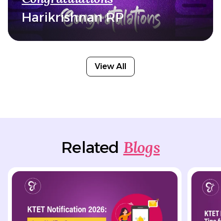
Harikrishnan RP
View All
Blogs
Related