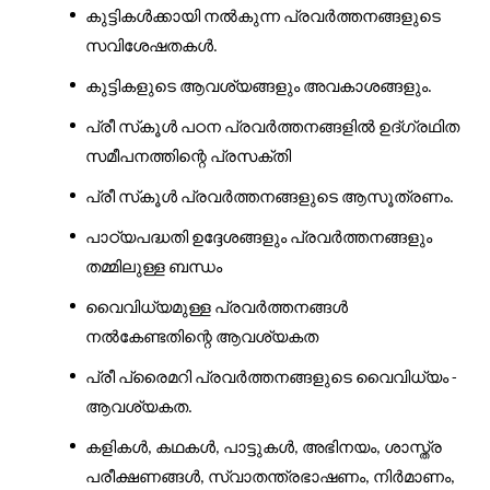
കുട്ടികൾക്കായി
നൽകുന്ന
പ്രവർത്തനങ്ങളുടെ
സവിശേഷതകൾ
.
കുട്ടികളുടെ
ആവശ്യങ്ങളും
അവകാശങ്ങളും
.
പ്രീ
സ്
കൂൾ
പഠന
പ്രവർത്തനങ്ങളിൽ
ഉദ്ഗ്രഥിത
സമീപനത്തിന്റെ
പ്രസക്തി
പ്രീ
സ്
കൂൾ
പ്രവർത്തനങ്ങളുടെ
ആസൂത്രണം
.
പാഠ്യപദ്ധതി
ഉദ്ദേശങ്ങളും
പ്രവർത്തനങ്ങളും
തമ്മിലുള്ള
ബന്ധം
വൈവിധ്യമുള്ള
പ്രവർത്തനങ്ങൾ
നൽകേണ്ടതിന്റെ
ആവശ്യകത
പ്രീ
പ്രൈമറി
പ്രവർത്തനങ്ങളുടെ
വൈവിധ്യം
-
ആവശ്യകത
.
കളികൾ
കഥകൾ
പാട്ടുകൾ
അഭിനയം
ശാസ്ത്ര
,
,
,
,
പരീക്ഷണങ്ങൾ
സ്വാതന്ത്രഭാഷണം
നിർമാണം
,
,
,