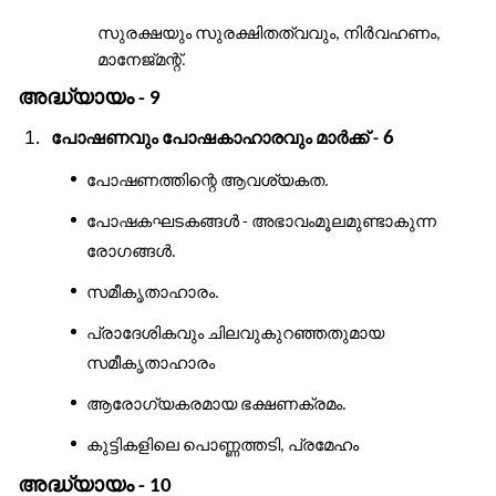
സുരക്ഷയും
സുരക്ഷിതത്വവും
നിർവഹണം
,
,
മാനേജ്
മന്റ്
.
അദ്ധ്യായം
- 9
പോഷണവും
പോഷകാഹാരവും
മാർക്ക്
6
-
പോഷണത്തിന്റെ
ആവശ്യകത
.
പോഷകഘടകങ്ങൾ
അഭാവംമൂലമുണ്ടാകുന്ന
-
രോഗങ്ങൾ
.
സമീകൃതാഹാരം
.
പ്രാദേശികവും
ചിലവുകുറഞ്ഞതുമായ
സമീകൃതാഹാരം
ആരോഗ്യകരമായ
ഭക്ഷണക്രമം
.
കുട്ടികളിലെ
പൊണ്ണത്തടി
പ്രമേഹം
,
അദ്ധ്യായം
- 10