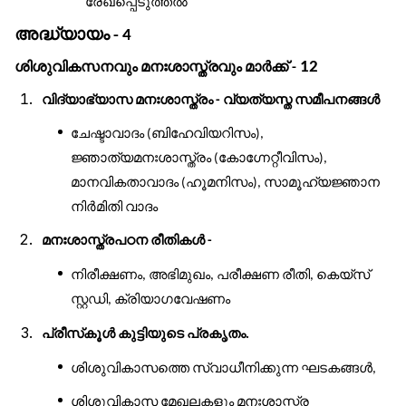
രേഖപ്പെടുത്തൽ
അദ്ധ്യായം
- 4
ശിശുവികസനവും
മനഃശാസ്ത്രവും
മാർക്ക്
12
-
വിദ്യാഭ്യാസ
മനഃശാസ്ത്രം
വ്യത്യസ്ത
സമീപനങ്ങൾ
-
ചേഷ്ടാവാദം
ബിഹേവിയറിസം
(
),
ജ്ഞാത്യമനഃശാസ്ത്രം
കോഗ്നേറ്റീവിസം
(
),
മാനവികതാവാദം
ഹൂമനിസം
സാമൂഹ്യജ്ഞാന
(
),
നിർമിതി
വാദം
മനഃശാസ്ത്രപഠന
രീതികൾ
-
നിരീക്ഷണം
അഭിമുഖം
പരീക്ഷണ
രീതി
കെയ്
സ്
,
,
,
സ്റ്റഡി
ക്രിയാഗവേഷണം
,
പ്രീസ്
കൂൾ
കുട്ടിയുടെ
പ്രകൃതം
.
ശിശുവികാസത്തെ
സ്വാധീനിക്കുന്ന
ഘടകങ്ങൾ
,
ശിശുവികാസ
മേഖലകളും
മനഃശാസ്ത്ര