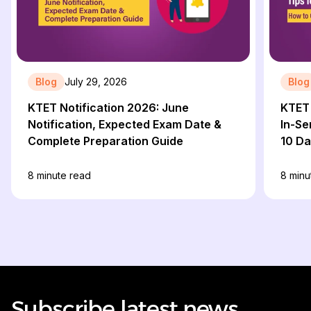
Blog
July 29, 2026
Blog
KTET Notification 2026: June
KTET 
Notification, Expected Exam Date &
In-Se
Complete Preparation Guide
10 D
8
minute read
8
minu
Subscribe latest news