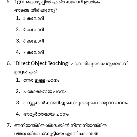
1gm
കൊഴുപ്പിൽ
എത്ര
കലോറി
ഊർജം
അടങ്ങിയിരിക്കുന്നു
?
കലോറി
5
കലോറി
9
കലോറി
6
കലോറി
7
‘Direct Object Teaching’
എന്നതിലൂടെ
പേസ്റ്റലോസി
ഉദ്ദേശിച്ചത്
:
നേരിട്ടുള്ള
പഠനം
പരോക്ഷമായ
പഠനം
വസ്തുക്കൾ
കാണിച്ചുകൊടുത്തുകൊണ്ടുള്ള
പഠനം
അമൂർത്തമായ
പഠനം
അനിയന്ത്രിത
ശ്രദ്ധയിൽ
നിന്ന്
നിയന്ത്രിത
ശ്രദ്ധയിലേക്ക്
കുട്ടിയെ
എത്തിക്കേണ്ടത്
: