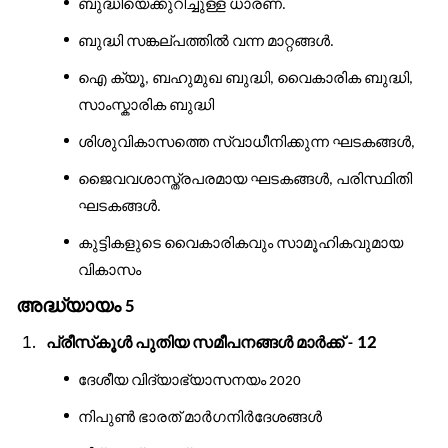
ബുദ്ധിയെക്കുറിച്ചുള്ള
ധാരണ
.
ബുദ്ധി
സങ്കല്പത്തിൽ
വന്ന
മാറ്റങ്ങൾ
.
ഐ
ക്യൂ
ബഹുമുഖ
ബുദ്ധി
വൈകാരിക
ബുദ്ധി
,
,
,
സാംസ്കാരിക
ബുദ്ധി
ശിശുവികാസത്തെ
സ്വാധീനിക്കുന്ന
ഘടകങ്ങൾ
,
ജൈവവശാസ്ത്രപരമായ
ഘടകങ്ങൾ
പരിസ്ഥിതി
,
ഘടകങ്ങൾ
.
കുട്ടികളുടെ
വൈകാരികവും
സാമൂഹികവുമായ
വികാസം
അദ്ധ്യായം
5
പ്രീസ്
കൂൾ
പുതിയ
സമീപനങ്ങൾ
മാർക്ക്
12
-
ദേശീയ
വിദ്യാഭ്യാസനയം
2020
നിപുൺ
ഭാരത്
മാർഗനിർദേശങ്ങൾ