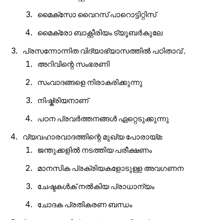
മൈക്
സോ
വൈറസ്
പാറൊട്ടിറ്റിസ്
മൈക്രോ
ബാക്റ്റീരിയം
ട്യൂബർകുലേ
പ്രസന്നോന്നിത
വിദ്യാഭ്യാസത്തിൽ
പഠിതാവ്
,
അറിവിന്റെ
സംഭരണി
സംവാദങ്ങളെ
നിരാകരിക്കുന്നു
നിഷ്ക്രിയനാണ്
പഠന
പ്രവർത്തനങ്ങൾ
ഏറ്റെടുക്കുന്നു
വ്യവഹാരവാദത്തിന്റെ
മുഖ്യ
പോരായ്മ
:
ജന്തുക്കളിൽ
നടത്തിയ
പരീക്ഷണം
മാനസിക
പ്രക്രിയകളോടുള്ള
അവഗണന
ചേഷ്ടകൾക്
നൽകിയ
പ്രാധാന്യം
ചോദക
പ്രതികരണ
ബന്ധം