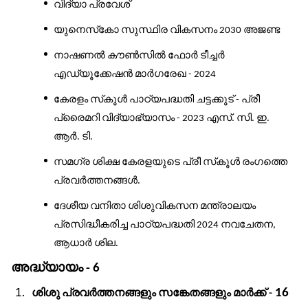
വിദ്യാ
പ്രവേശ്
യുനെസ്
കോ
സുസ്ഥിര
വികസനം
അജണ്ട
2030
നാഷണൽ
കൗൺസിൽ
ഫോർ
ടീച്ചർ
എഡ്യൂക്കേഷൻ
മാർഗരേഖ
- 2024
കേരളം
സ്
കൂൾ
പാഠ്യപദ്ധതി
ചട്ടക്കൂട്
പ്രീ
-
പ്രൈമറി
വിദ്യാഭ്യാസം
എസ്
സി
ഇ
- 2023
.
.
.
ആർ
ടി
.
.
സമഗ്ര
ശിക്ഷ
കേരളയുടെ
പ്രീ
സ്
കൂൾ
രംഗത്തെ
പ്രവർത്തനങ്ങൾ
.
ദേശീയ
വനിതാ
ശിശുവികസന
മന്ത്രാലയം
പ്രസിദ്ധീകരിച്ച
പാഠ്യപദ്ധതി
നവചേതന
2024
,
ആധാർ
ശില
.
അദ്ധ്യായം
- 6
ശിശു
പ്രവർത്തനങ്ങളും
സങ്കേതങ്ങളും
മാർക്ക്
16
-