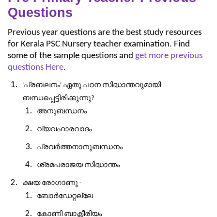
Questions
Previous year questions are the best study resources
for Kerala PSC Nursery teacher examination. Find
some of the sample questions and
get more previous
questions Here
.
പ്രബലനം
ഏതു
പഠന
സിദ്ധാന്തവുമായി
'
'
ബന്ധപ്പെട്ടിരിക്കുന്നു
?
അനുബന്ധനം
വ്യവഹാരവാദം
പ്രവർത്തനാനുബന്ധനം
ശ്രമപരാജയ
സിദ്ധാന്തം
ക്ഷയ
രോഗാണു
-
ബോർഡേറ്റല്ലേ
കോണി
ബാക്റ്റീരിയം