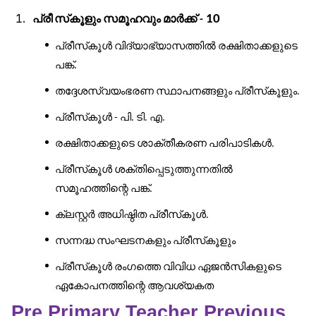
പ്രീ
സ്
കൂളും
സമൂഹവും
മാർക്ക്
10
-
പ്രീസ്
കൂൾ
വിദ്യാഭ്യാസത്തിൽ
രക്ഷിതാക്കളുടെ
പങ്ക്
.
തദ്ദേശസ്വയംഭരണ
സ്ഥാപനങ്ങളും
പ്രീസ്
കൂളും
.
പ്രീസ്
കൂൾ
പി
ടി
എ
-
.
.
.
രക്ഷിതാക്കളുടെ
ശാക്തീകരണ
പരിപാടികൾ
.
പ്രീസ്
കൂൾ
ശക്തിപ്പെടുത്തുന്നതിൽ
സമൂഹത്തിന്റെ
പങ്ക്
.
ക്ലസ്റ്റർ
അധിഷ്ഠിത
പ്രീസ്
കൂൾ
.
സന്നദ്ധ
സംഘടനകളും
പ്രീസ്
കൂളും
പ്രീസ്
കൂൾ
രംഗത്തെ
വിവിധ
ഏജൻസികളുടെ
ഏകോപനത്തിന്റെ
ആവശ്യകത
Pre Primary Teacher Previous