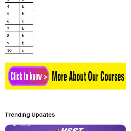
4
b
5
b
6
c
7
b
8
b
9
b
10
c
Trending Updates