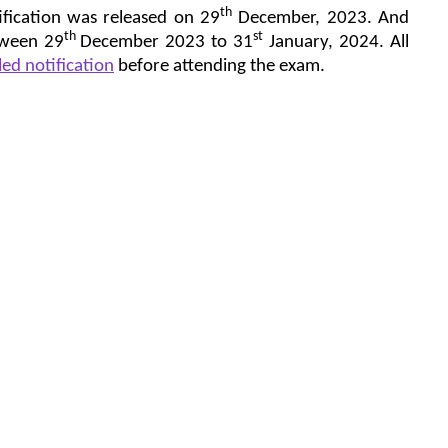
th
ification was released on 29
December, 2023. And
th
st
tween 29
December 2023 to 31
January, 2024. All
led notification
before attending the exam.