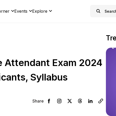
orner
Events
Explore
Tr
ce Attendant Exam 2024
cants, Syllabus
Share