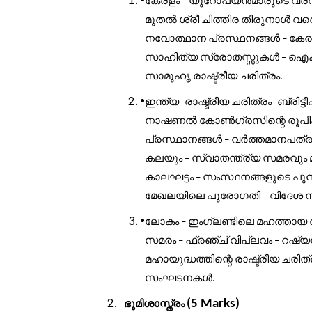
കേരളം
യൂറോപ്യന്‍മാരുടെ
വരവ
–
മുതല്‍
ശ്രീ
ചിത്തിര
തിരുനാള്‍
വര
നവോത്ഥാന
പ്രസ്ഥനങ്ങള്‍
കേര
–
സാഹിത്യ
സ്രോതസ്സുകള്‍
ഐക
–
സാമൂഹൃ
രാഷ്ട്രീയ
ചരിത്രം
.
ഇന്ത്യ
രാഷ്ട്രീയ
ചരിത്രം
ബ്രിട്ടീ
-
-
നാഷണല്‍
കോണ്‍ഗ്രസിന്റെ
രൂപ
പ്രസ്ഥാനങ്ങള്‍
വര്‍ത്തമാനപത്രങ
–
കലയും
സ്വാതന്ത്ര്യ
സമരവും
–
കാലഘട്ടം
സംസ്ഥനങ്ങളുടെ
പു
–
മേഖലയിലെ
പുരോഗതി
വിദേശ
–
ലോകം
ഇംഗ്ലണ്ടിലെ
മഹത്തായ
–
സമരം
ഫ്രഞ്ച്
വിപ്ലവം
റഷ്യന
–
‌
–
മഹായുദ്ധത്തിന്റെ
രാഷ്ട്രീയ
ചരിത്
സംഘടനകള്‍
.
(5 Marks)
ഭൂമിശാസ്ത്രം