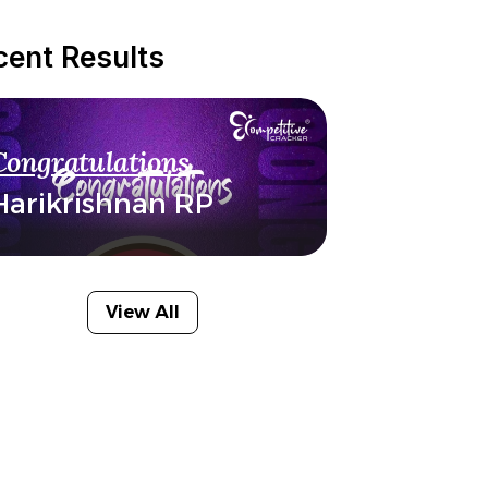
cent Results
Congratulations
Harikrishnan RP
View All