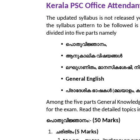
Kerala PSC Office Attendan
The updated syllabus is not released y
the syllabus pattern to be followed is
divided into five parts namely
പൊതുവിജ്ഞാനം,
ആനുകാലിക
വിഷയങ്ങൾ
ലഘുഗണിതം
മാനസികശേഷി
ന
,
,
General English
പ്രാദേശിക
ഭാഷകൾ
മലയാളം
ക
(
,
Among the five parts General Knowledge
for the exam. Read the detailed topics in
(50 Marks)
പൊതുവിജ്ഞാനം
:-
(5 Marks)
ചരിത്രം