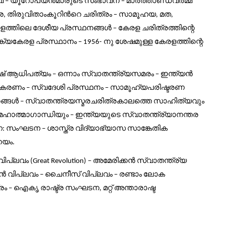
്
യൂറോപ്യന്‍മാരുടെ
സംഭാവന
മാര്‍ത്താണ്ഡവര്‍മ്മ
‌ –
–
െ
തിരുവിതാംകൂറിന്‍റെ
ചരിത്രം
സാമൂഹയ
മത
,
–
,
,
ളത്തിലെ
ദേശീയ
പ്രസ്ഥനങ്ങള്‍
കേരള
ചരിത്രത്തിന്റെ
–
്യകേരള
പ്രസ്ഥാനം
നു
ശേഷമുള്ള
കേരളത്തിന്റെ
– 1956-
ഷ്
ആധിപത്യം
ഒന്നാം
സ്വാതന്ത്ര്യസമരം
ഇന്ത്യന്‍
–
–
ികരണം
സ്വദേശി
പ്രസ്ഥനം
സാമൂഹ്യപരിഷ്ടരണ
–
–
്ങള്‍
സ്വാതന്ത്രയസ്മരചരിത്രകാലത്തെ
സാഹിത്യവും
–
മഹാത്മാഗാന്ധിയും
ഇന്ത്യയുടെ
സ്വാതന്ത്ര്യാനന്തര
–
ന
സംഘടന
ശാസ്ത്ര
വിദ്യാഭ്യാസ
സാങ്കേതിക
:
–
നയം
.
വിപ്ലവം
അമേരിക്കന്‍
സ്വാതന്ത്ര്യ
(Great Revolution) –
്‍
വിപ്ലവം
ചൈനീസ്
വിപ്ലവം
രണ്ടാം
ലോക
–
‌
–
രം
ഐകൃ
രാഷ്ട്ര
സംഘടന
മറ്റ്
അന്താരാഷ്ട
–
,
‌