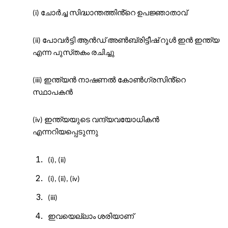
ചോർച്ച
സിദ്ധാന്തത്തിൻ്റെ
ഉപജ്ഞാതാവ്
(i)
പോവർട്ടി
ആൻഡ്
അൺബ്രിട്ടീഷ്
റൂൾ
ഇൻ
ഇന്ത്യ
(ii)
എന്ന
പുസ്
തകം
രചിച്ചു
ഇന്ത്യൻ
നാഷണൽ
കോൺഗ്രസിൻ്റെ
(iii)
സ്ഥാപകൻ
ഇന്ത്യയുടെ
വന്ദ്യവയോധികൻ
(iv)
എന്നറിയപ്പെടുന്നു
(i), (ii)
(i), (ii), (iv)
(iii)
ഇവയെല്ലാം
ശരിയാണ്