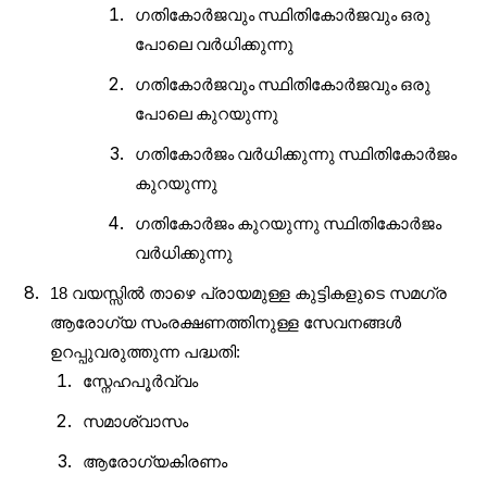
ഗതികോർജവും
സ്ഥിതികോർജവും
ഒരു
പോലെ
വർധിക്കുന്നു
ഗതികോർജവും
സ്ഥിതികോർജവും
ഒരു
പോലെ
കുറയുന്നു
ഗതികോർജം
വർധിക്കുന്നു
സ്ഥിതികോർജം
കുറയുന്നു
ഗതികോർജം
കുറയുന്നു
സ്ഥിതികോർജം
വർധിക്കുന്നു
18 വയസ്സിൽ താഴെ പ്രായമുള്ള കുട്ടികളുടെ സമഗ്ര
ആരോഗ്യ സംരക്ഷണത്തിനുള്ള സേവനങ്ങൾ
ഉറപ്പുവരുത്തുന്ന പദ്ധതി:
സ്നേഹപൂർവ്വം
സമാശ്വാസം
ആരോഗ്യകിരണം