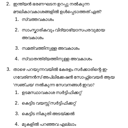
ഇന്ത്യൻ
ഭരണഘടന
ഉറപ്പു
നൽകുന്ന
മൗലികാവകാശങ്ങളിൽ
ഉൾപ്പെടാത്തത്
ഏത്
?
സ്വത്തവകാശം
സാംസ്കാരികവും
വിദ്യാഭ്യാസപരവുമായ
അവകാശം
സമത്വത്തിനുള്ള
അവകാശം
സ്വാതന്ത്ര്യത്തിനുള്ള
അവകാശം
താഴെ
പറയുന്നവയിൽ
കേരളം
സർക്കാരിന്റെ
ഇ
-
ഗവേര്ണൻസ്
അപ്ലിക്കേഷൻ
സോഫ്റ്റ്
വെയർ
ആയ
സഞ്ചയ
നൽകുന്ന
സേവനങ്ങൾ
ഇവാ
'
'
?
ഉടമസ്ഥാവകാശ
സർട്ടിഫിക്കറ്റ്
കെട്ടിട
വയസ്സ്
സർട്ടിഫിക്കറ്റ്
കെട്ടിട
നികുതി
അടയ്ക്കൽ
മുകളിൽ
പറഞ്ഞവ
എല്ലാം