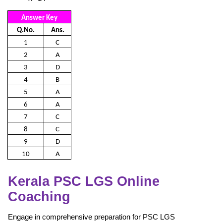
Answer Key
Q.No.
Ans.
1
C
2
A
3
D
4
B
5
A
6
A
7
C
8
C
9
D
10
A
Kerala PSC LGS Online
Coaching
Engage in comprehensive preparation for PSC LGS