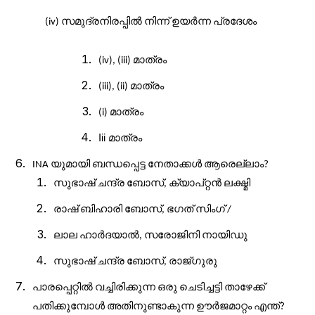
സമുദ്രനിരപ്പിൽ
നിന്ന്
ഉയർന്ന
പ്രദേശം
(iv)
മാത്രം
(iv), (iii)
മാത്രം
(iii), (ii)
മാത്രം
(i)
Iii മാത്രം
യുമായി
ബന്ധപ്പെട്ട
നേതാക്കൾ
ആരെല്ലാം
INA
?
സുഭാഷ്
ചന്ദ്ര
ബോസ്
ക്യാപ്റ്റൻ
ലക്ഷ്മി
,
രാഷ്
ബിഹാരി
ബോസ്
ഭഗത്
സിംഗ്
,
/
ലാല
ഹാർദയാൽ
സരോജിനി
നായിഡു
,
സുഭാഷ്
ചന്ദ്ര
ബോസ്
രാജ്
ഗുരു
,
പാരപ്പെറ്റിൽ
വച്ചിരിക്കുന്ന
ഒരു
ചെടിച്ചട്ടി
താഴേക്ക്
പതിക്കുമ്പോൾ
അതിനുണ്ടാകുന്ന
ഊർജമാറ്റം
എന്ത്
?