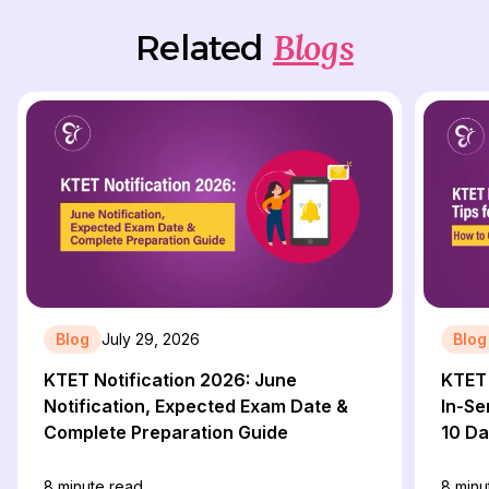
Blogs
Related
Blog
July 29, 2026
Blog
KTET Notification 2026: June
KTET 
Notification, Expected Exam Date &
In-Se
Complete Preparation Guide
10 D
8
minute read
8
minu