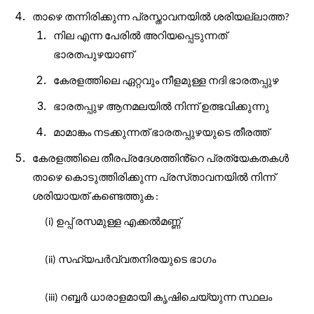
താഴെ
തന്നിരിക്കുന്ന
പ്രസ്താവനയിൽ
ശരിയല്ലാത്ത
?
നില
എന്ന
പേരിൽ
അറിയപ്പെടുന്നത്
ഭാരതപുഴയാണ്
കേരളത്തിലെ
ഏറ്റവും
നീളമുള്ള
നദി
ഭാരതപ്പുഴ
ഭാരതപ്പുഴ
ആനമലയിൽ
നിന്ന്
ഉത്ഭവിക്കുന്നു
മാമാങ്കം
നടക്കുന്നത്
ഭാരതപ്പുഴയുടെ
തീരത്ത്
കേരളത്തിലെ
തീരപ്രദേശത്തിൻ്റെ
പ്രത്യേകതകൾ
താഴെ
കൊടുത്തിരിക്കുന്ന
പ്രസ്
താവനയിൽ
നിന്ന്
ശരിയായത്
കണ്ടെത്തുക
:
ഉപ്പ്
രസമുള്ള
എക്കൽമണ്ണ്
(i)
സഹ്യപർവ്വതനിരയുടെ
ഭാഗം
(ii)
റബ്ബർ
ധാരാളമായി
കൃഷിചെയ്യുന്ന
സ്ഥലം
(iii)